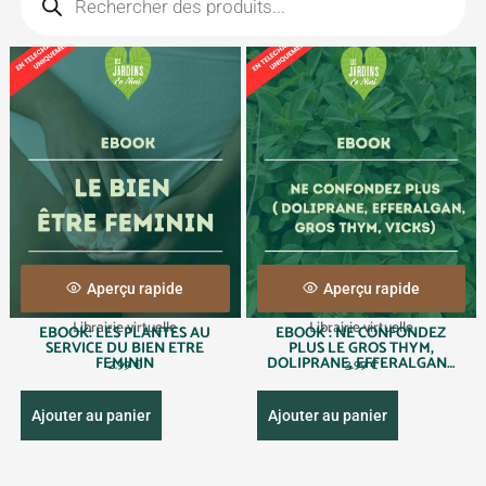
Aperçu rapide
Aperçu rapide
Librairie virtuelle
Librairie virtuelle
EBOOK: LES PLANTES AU
EBOOK : NE CONFONDEZ
SERVICE DU BIEN ETRE
PLUS LE GROS THYM,
FEMININ
DOLIPRANE, EFFERALGAN…
2.99
€
3.99
€
Ajouter au panier
Ajouter au panier