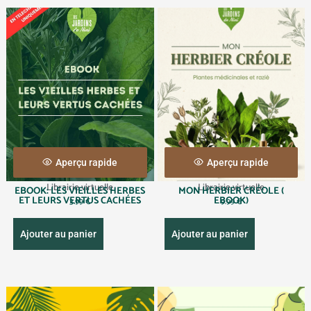
Aperçu rapide
Aperçu rapide
Librairie virtuelle
Librairie virtuelle
EBOOK: LES VIEILLES HERBES
MON HERBIER CRÉOLE (
ET LEURS VERTUS CACHÉES
EBOOK)
3.99
€
9.99
€
Ajouter au panier
Ajouter au panier