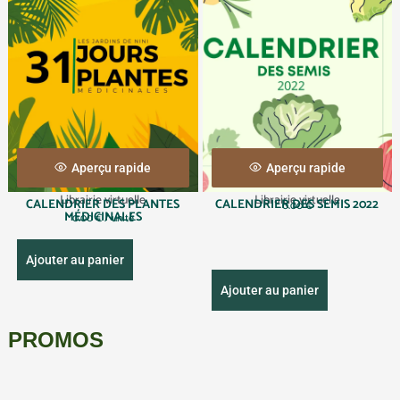
Aperçu rapide
Aperçu rapide
Librairie virtuelle
Librairie virtuelle
CALENDRIER DES PLANTES
CALENDRIER DES SEMIS 2022
0.00
€
MÉDICINALES
0.00
€
/ unité
Ajouter au panier
Ajouter au panier
PROMOS