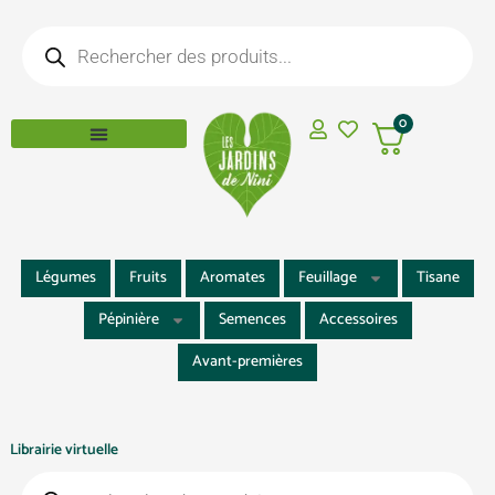
Aller
Recherche
au
de
produits
contenu
0
Légumes
Fruits
Aromates
Feuillage
Tisane
Pépinière
Semences
Accessoires
Avant-premières
Librairie virtuelle
Recherche
de
produits