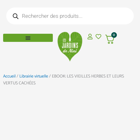
Aller
Recherche
au
de
produits
contenu
0
Accueil
/
Librairie virtuelle
/ EBOOK: LES VIEILLES HERBES ET LEURS
VERTUS CACHÉES