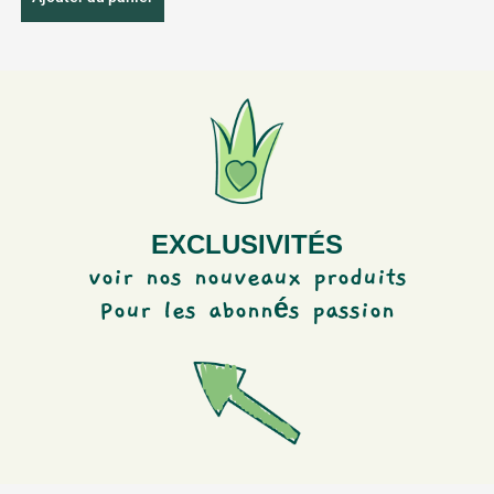
n
t
i
t
y
EXCLUSIVITÉS
voir nos nouveaux produits
é
Pour les abonn
s passion