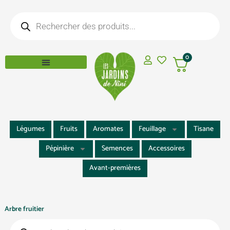
Aller
Recherche
au
de
produits
contenu
0
Légumes
Fruits
Aromates
Feuillage
Tisane
Pépinière
Semences
Accessoires
Avant-premières
Arbre fruitier
Recherche
de
produits