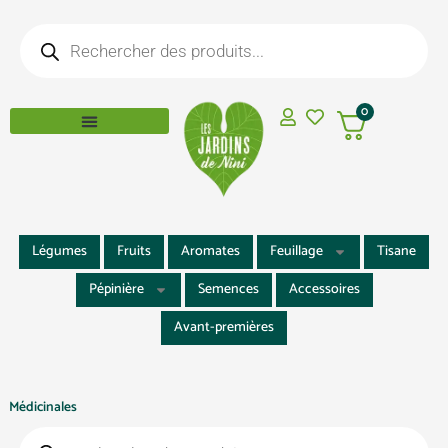
Aller
Recherche
au
de
produits
contenu
0
Légumes
Fruits
Aromates
Feuillage
Tisane
Pépinière
Semences
Accessoires
Avant-premières
Médicinales
Recherche
de
produits