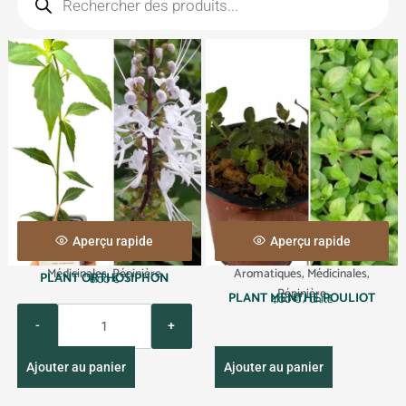
Aperçu rapide
Aperçu rapide
Médicinales
,
Pépinière
Aromatiques
,
Médicinales
,
PLANT ORTHOSIPHON
6.00
€
Pépinière
PLANT MENTHE POULIOT
4.00
€
/ unité
Q
u
a
Ajouter au panier
Ajouter au panier
n
t