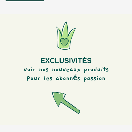
t
i
t
y
EXCLUSIVITÉS
voir nos nouveaux produits
é
Pour les abonn
s passion