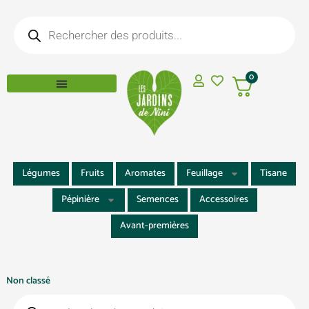
Aller
Recherche
au
de
produits
contenu
0
Légumes
Fruits
Aromates
Feuillage
Tisane
Pépinière
Semences
Accessoires
Avant-premières
Non classé
Recherche
de
produits