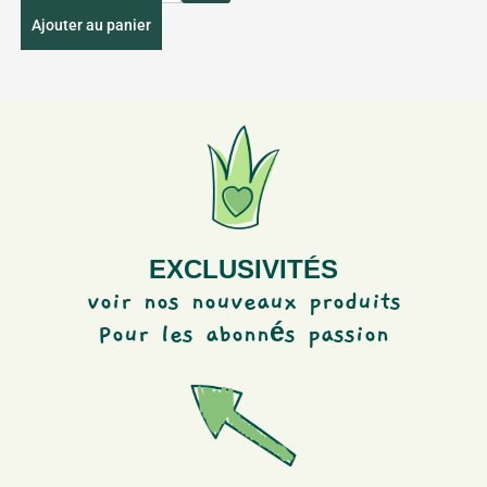
a
Ajouter au panier
n
t
i
t
y
EXCLUSIVITÉS
voir nos nouveaux produits
é
Pour les abonn
s passion