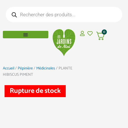
Aller
Recherche
au
de
produits
contenu
0
Accueil
/
Pépinière
/
Médicinales
/ PLANTE
HIBISCUS PIMENT
Rupture de stock