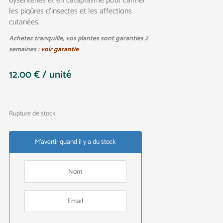
dysenteries et en cataplasme pour calmer
les piqûres d’insectes et les affections
cutanées.
Achetez tranquille, vos plantes sont garanties 2
semaines :
voir garantie
12.00
€
/ unité
Rupture de stock
M'avertir quand il y a du stock