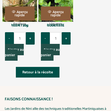
Aperçu
Aperçu
rapide
rapide
Feuillage
Légumes
NEEM | 20g
ROQUETTE
3.00
€
/ 20g
2.00
€
/100G
Q
Q
u
u
a
a
Ajouter au
Ajouter au
n
n
panier
panier
t
t
i
i
t
t
Retour à la récolte
y
y
FAISONS CONNAISSANCE !
Les Jardins de Nini allie des techniques traditionelles Martiniquaises à