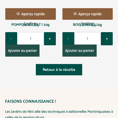
Aperçu rapide
Aperçu rapide
Feuillage
Feuillage
POMPON SOLDAT | 20g
BOIS D’INDE | 25g
2.00
€
/ 20g
2.00
€
/ 25g
Q
Q
u
u
a
a
Ajouter au panier
Ajouter au panier
n
n
t
t
i
i
Retour à la récolte
t
t
y
y
FAISONS CONNAISSANCE !
Les Jardins de Nini allie des techniques traditionelles Martiniquaises à
celles de la permaculture.