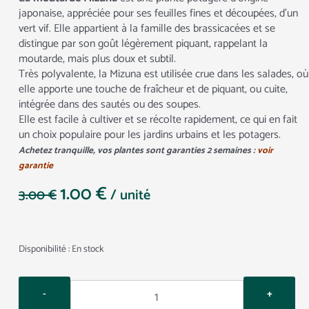
japonaise, appréciée pour ses feuilles fines et découpées, d’un
vert vif. Elle appartient à la famille des brassicacées et se
distingue par son goût légèrement piquant, rappelant la
moutarde, mais plus doux et subtil.
Très polyvalente, la Mizuna est utilisée crue dans les salades, où
elle apporte une touche de fraîcheur et de piquant, ou cuite,
intégrée dans des sautés ou des soupes.
Elle est facile à cultiver et se récolte rapidement, ce qui en fait
un choix populaire pour les jardins urbains et les potagers.
Achetez tranquille, vos plantes sont garanties 2 semaines :
voir
garantie
1.00
€
Le
Le
3.00
€
/ unité
prix
prix
initial
actuel
était :
est :
Quantity
Disponibilité :
En stock
3.00 €.
1.00 €.