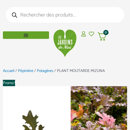
Aller
Recherche
au
de
produits
contenu
0
Accueil
/
Pépinière
/
Potagères
/ PLANT MOUTARDE MIZUNA
Promo !