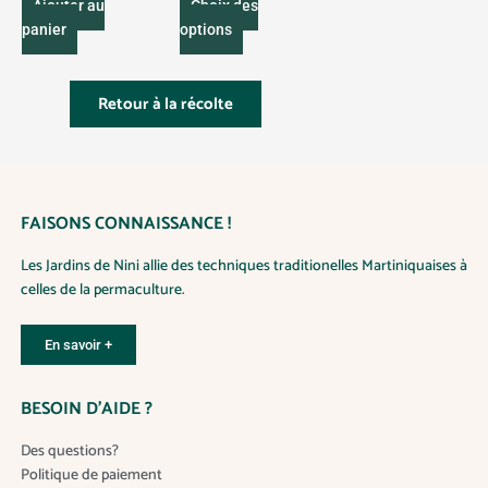
C
r
Ajouter au
Choix des
n
i
e
x
panier
options
t
p
:
i
2
r
t
.
5
o
Retour à la récolte
y
0
d
€
u
à
1
i
2
.
t
5
0
FAISONS CONNAISSANCE !
a
€
p
Les Jardins de Nini allie des techniques traditionelles Martiniquaises à
l
celles de la permaculture.
u
s
i
En savoir +
e
u
BESOIN D’AIDE ?
r
s
Des questions?
v
Politique de paiement
a