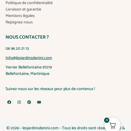
Politique de confidentialité
r
Livraison et garantie
i
Mentions légales
a
Rejoignez-nous
t
i
NOUS CONTACTER ?
o
n
06 96 20 21 13
s
.
Info@lesjardinsdenini.com
L
Verrier Bellefontaine 97219
e
Bellefontaine, Martinique
s
o
Suivez-nous sur les réseaux pour plus de contenus !
p
t
F
I
P
Y
i
a
n
i
o
c
s
n
u
o
e
t
t
t
n
b
a
e
u
o
g
r
b
0
s
o
r
e
e
k
a
s
p
© 2026 – lesjardinsdenini.com – Tous les droits sont réservés. Créé &
m
t