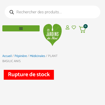
Aller
Recherche
au
de
produits
contenu
0
Accueil
/
Pépinière
/
Médicinales
/ PLANT
BASILIC ANIS
Rupture de stock