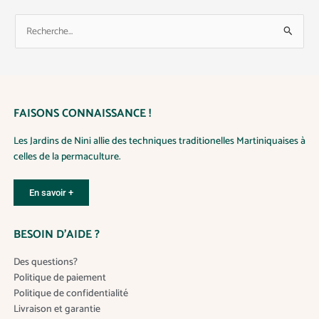
R
e
c
h
e
FAISONS CONNAISSANCE !
r
Les Jardins de Nini allie des techniques traditionelles Martiniquaises à
c
celles de la permaculture.
h
e
En savoir +
r
BESOIN D’AIDE ?
:
Des questions?
Politique de paiement
Politique de confidentialité
Livraison et garantie