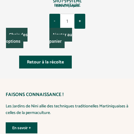
SHOT SYSTEME
e
IMMUNITAIRE
4.00
€
/ paquet
d
e
p
Q
r
i
u
x
a
:
C
2
Choix des
Ajouter au
n
.
e
options
panier
5
t
0
p
i
€
r
t
à
1
o
Retour à la récolte
y
0
d
.
0
u
0
i
€
t
FAISONS CONNAISSANCE !
a
p
Les Jardins de Nini allie des techniques traditionelles Martiniquaises à
l
celles de la permaculture.
u
s
i
En savoir +
e