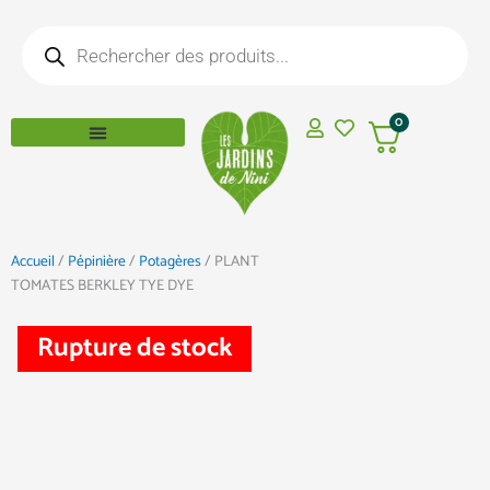
Aller
Recherche
au
de
produits
contenu
0
Accueil
/
Pépinière
/
Potagères
/ PLANT
TOMATES BERKLEY TYE DYE
Rupture de stock