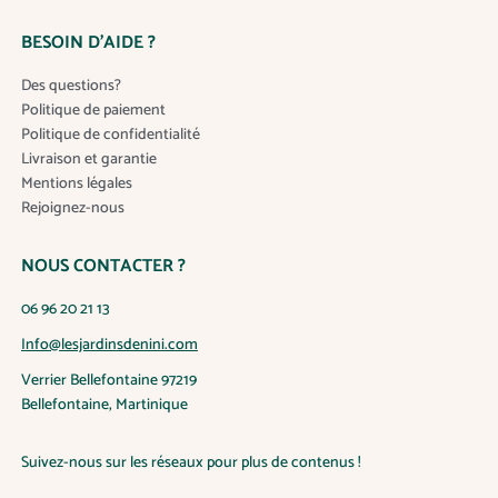
u
BESOIN D’AIDE ?
r
s
Des questions?
v
Politique de paiement
a
Politique de confidentialité
r
Livraison et garantie
i
Mentions légales
a
Rejoignez-nous
t
i
NOUS CONTACTER ?
o
n
06 96 20 21 13
s
.
Info@lesjardinsdenini.com
L
Verrier Bellefontaine 97219
e
Bellefontaine, Martinique
s
o
Suivez-nous sur les réseaux pour plus de contenus !
p
t