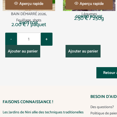
Aperçu rapide
Aperçu rapide
BAIN DÉMARRÉ 2026
,
Légumes
GOMBO ROUGE
2.50
€
/ 250g
Feuillage
,
shots
SHOT FOIE
2.00
€
/ paquet
Q
u
a
Ajouter au panier
Ajouter au panier
n
t
i
Retour à
t
y
BESOIN D’AID
FAISONS CONNAISSANCE !
Des questions?
Les Jardins de Nini allie des techniques traditionelles
Politique de pai