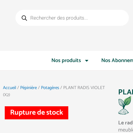
Aller
Recherche
au
de
contenu
produits
Nos produits
Nos Abonnem
Accueil
/
Pépinière
/
Potagères
/ PLANT RADIS VIOLET
PLA
(X2)
Rupture de stock
Le rad
meuble