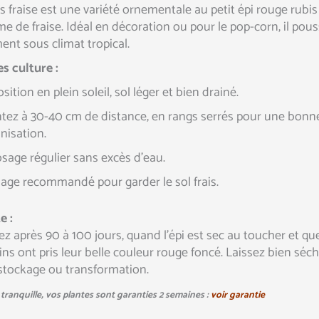
s fraise est une variété ornementale au petit épi rouge rubis
me de fraise. Idéal en décoration ou pour le pop-corn, il pou
ment sous climat tropical.
s culture :
sition en plein soleil, sol léger et bien drainé.
ntez à 30-40 cm de distance, en rangs serrés pour une bonn
inisation.
osage régulier sans excès d’eau.
llage recommandé pour garder le sol frais.
e :
ez après 90 à 100 jours, quand l’épi est sec au toucher et qu
ains ont pris leur belle couleur rouge foncé. Laissez bien séc
stockage ou transformation.
tranquille, vos plantes sont garanties 2 semaines :
voir garantie