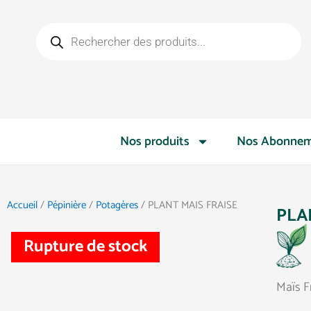
Aller
Recherche
au
de
contenu
produits
Nos produits
Nos Abonnem
Accueil
/
Pépinière
/
Potagères
/ PLANT MAIS FRAISE
PLA
Rupture de stock
Maïs F