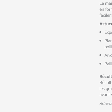
Le maï
en for
facile
Astuce
Expo
Pla
poll
Arr
Pai
Récolt
Récolt
les gr
avant 
Achetez 