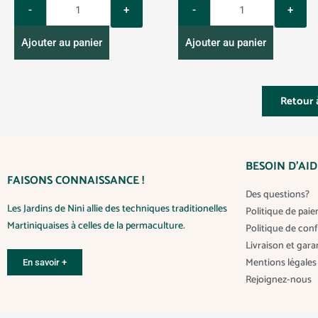
u
u
a
a
Ajouter au panier
Ajouter au panier
n
n
t
t
i
i
Retour à
t
t
y
y
BESOIN D’AID
FAISONS CONNAISSANCE !
Des questions?
Les Jardins de Nini allie des techniques traditionelles
Politique de pai
Martiniquaises à celles de la permaculture.
Politique de conf
Livraison et gara
Mentions légales
En savoir +
Rejoignez-nous