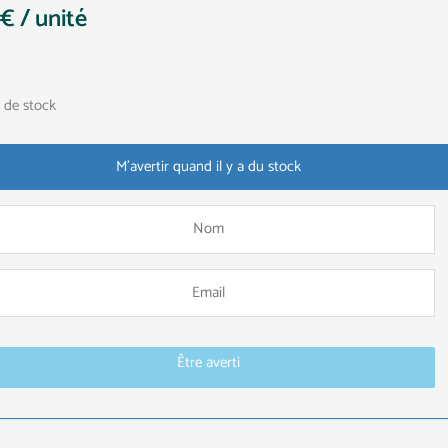
0
€
/ unité
 de stock
M'avertir quand il y a du stock
Être averti