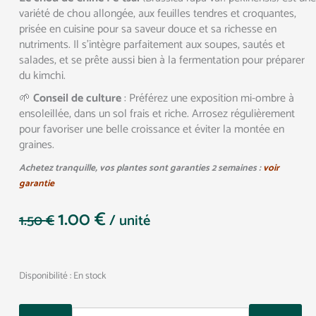
variété de chou allongée, aux feuilles tendres et croquantes,
prisée en cuisine pour sa saveur douce et sa richesse en
nutriments. Il s’intègre parfaitement aux soupes, sautés et
salades, et se prête aussi bien à la fermentation pour préparer
du kimchi.
🌱
Conseil de culture
: Préférez une exposition mi-ombre à
ensoleillée, dans un sol frais et riche. Arrosez régulièrement
pour favoriser une belle croissance et éviter la montée en
graines.
Achetez tranquille, vos plantes sont garanties 2 semaines :
voir
garantie
1.00
€
Le
Le
1.50
€
/ unité
prix
prix
initial
actuel
était :
est :
Quantity
Disponibilité :
En stock
1.50 €.
1.00 €.