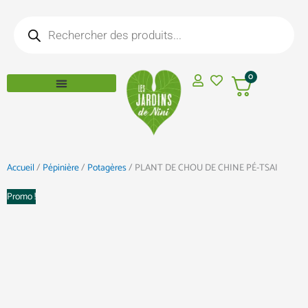
Aller
Recherche
au
de
produits
contenu
0
Accueil
/
Pépinière
/
Potagères
/ PLANT DE CHOU DE CHINE PÉ-TSAI
Promo !