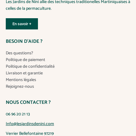
Les Jardins de Nini allie des techniques traditionelles Martiniquaises à
l
celles de la permaculture.
u
s
En savoir +
i
e
u
BESOIN D’AIDE ?
r
s
Des questions?
v
Politique de paiement
a
Politique de confidentialité
r
Livraison et garantie
i
Mentions légales
a
Rejoignez-nous
t
i
NOUS CONTACTER ?
o
n
06 96 20 21 13
s
Info@lesjardinsdenini.com
.
L
Verrier Bellefontaine 97219