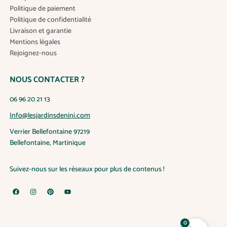
s
Politique de paiement
p
Politique de confidentialité
e
Livraison et garantie
u
Mentions légales
v
Rejoignez-nous
e
n
NOUS CONTACTER ?
t
ê
06 96 20 21 13
t
r
Info@lesjardinsdenini.com
e
Verrier Bellefontaine 97219
c
Bellefontaine, Martinique
h
o
Suivez-nous sur les réseaux pour plus de contenus !
i
s
F
I
P
Y
i
a
n
i
o
c
s
n
u
e
e
t
t
t
s
b
a
e
u
o
g
r
b
0
s