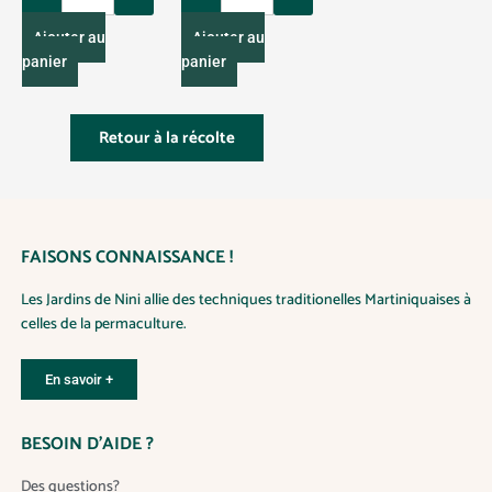
v
a
a
a
Ajouter au
Ajouter au
n
n
r
panier
panier
t
t
i
i
i
a
t
t
t
Retour à la récolte
y
y
i
o
n
s
FAISONS CONNAISSANCE !
.
L
Les Jardins de Nini allie des techniques traditionelles Martiniquaises à
e
celles de la permaculture.
s
o
p
En savoir +
t
i
BESOIN D’AIDE ?
o
n
Des questions?