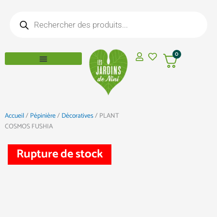
Aller
Recherche
au
de
produits
contenu
0
Accueil
/
Pépinière
/
Décoratives
/ PLANT
COSMOS FUSHIA
Rupture de stock