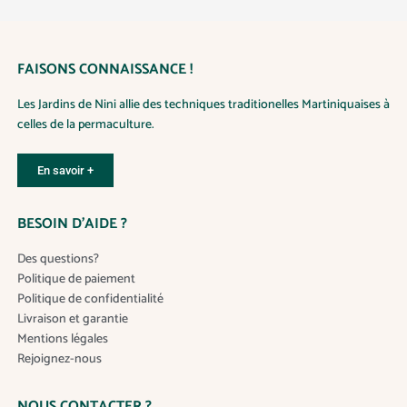
o
n
s
FAISONS CONNAISSANCE !
.
L
Les Jardins de Nini allie des techniques traditionelles Martiniquaises à
e
celles de la permaculture.
s
o
p
En savoir +
t
i
BESOIN D’AIDE ?
o
n
Des questions?
s
Politique de paiement
p
Politique de confidentialité
e
Livraison et garantie
u
Mentions légales
v
Rejoignez-nous
e
n
NOUS CONTACTER ?