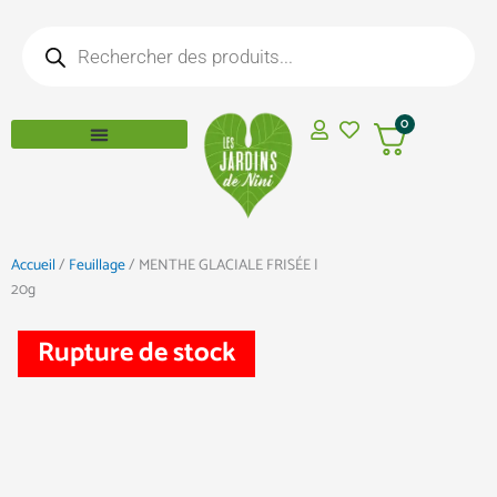
Aller
Recherche
au
de
produits
contenu
0
Accueil
/
Feuillage
/ MENTHE GLACIALE FRISÉE |
20g
Rupture de stock