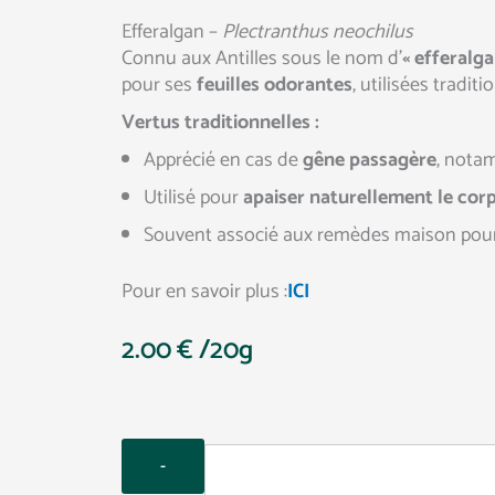
Efferalgan –
Plectranthus neochilus
Connu aux Antilles sous le nom d’
« efferalga
pour ses
feuilles odorantes
, utilisées tradi
Vertus traditionnelles :
Apprécié en cas de
gêne passagère
, nota
Utilisé pour
apaiser naturellement le cor
Souvent associé aux remèdes maison pour
Pour en savoir plus :
ICI
2.00
€
/20g
Quantity