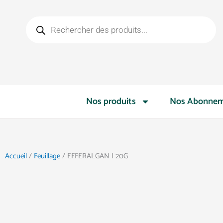
Aller
Recherche
au
de
contenu
produits
Nos produits
Nos Abonnem
Accueil
/
Feuillage
/ EFFERALGAN | 20G