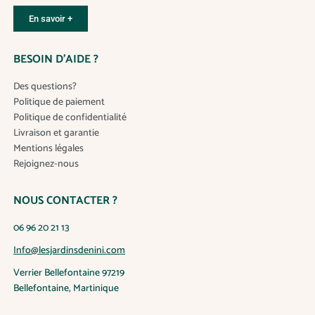
e
s
En savoir +
o
p
BESOIN D’AIDE ?
t
i
Des questions?
o
Politique de paiement
n
Politique de confidentialité
s
Livraison et garantie
p
Mentions légales
e
Rejoignez-nous
u
v
NOUS CONTACTER ?
e
n
06 96 20 21 13
t
ê
Info@lesjardinsdenini.com
t
Verrier Bellefontaine 97219
r
Bellefontaine, Martinique
e
c