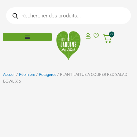
Aller
Recherche
au
de
produits
contenu
0
Accueil
/
Pépinière
/
Potagères
/ PLANT LAITUE A COUPER RED SALAD
BOWL X 6