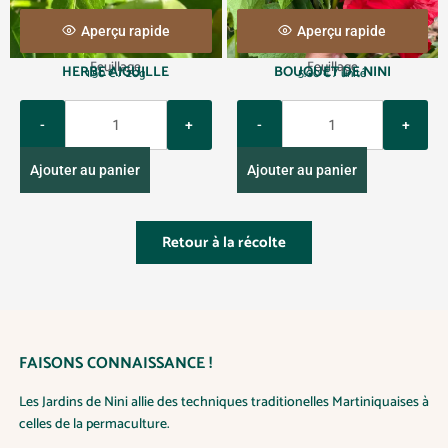
l
€
u
Aperçu rapide
Aperçu rapide
s
Feuillage
Feuillage
HERBE AIGUILLE
BOUQUET DE NINI
i
1.50
€
/ 20g
5.00
€
/ unité
e
Q
Q
u
u
u
r
a
a
s
Ajouter au panier
Ajouter au panier
n
n
v
t
t
a
i
i
r
Retour à la récolte
t
t
i
y
y
a
t
i
o
n
FAISONS CONNAISSANCE !
s
Les Jardins de Nini allie des techniques traditionelles Martiniquaises à
.
celles de la permaculture.
L