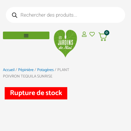
Aller
Recherche
au
de
produits
contenu
0
Accueil
/
Pépinière
/
Potagères
/ PLANT
POIVRON TEQUILA SUNRISE
Rupture de stock