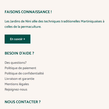
i
i
0
t
o
€
à
FAISONS CONNAISSANCE !
a
n
1
0
p
s
.
Les Jardins de Nini allie des techniques traditionelles Martiniquaises à
0
l
.
0
celles de la permaculture.
u
L
€
s
e
i
s
En savoir +
e
o
u
p
BESOIN D’AIDE ?
r
t
s
i
Des questions?
v
o
Politique de paiement
a
n
Politique de confidentialité
r
s
Livraison et garantie
i
p
Mentions légales
a
e
Rejoignez-nous
t
u
i
v
NOUS CONTACTER ?
o
e
n
n