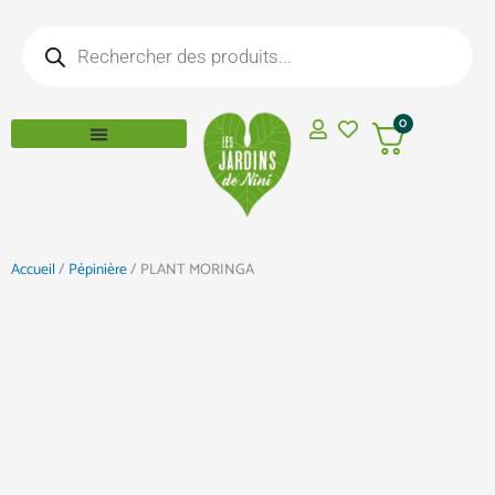
Aller
Recherche
au
de
produits
contenu
0
Accueil
/
Pépinière
/ PLANT MORINGA