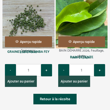
Aperçu rapide
Aperçu rapide
Semences
BAIN DÉMARRÉ 2026
,
Feuillage
,
GRAINES GRENN ANBA FEY
3.00
€
/ unité
shots
BAIN DÉTENTE
3.00
€
/ paquet
Q
Q
u
u
a
a
Ajouter au panier
Ajouter au panier
n
n
t
t
i
i
Retour à la récolte
t
t
y
y