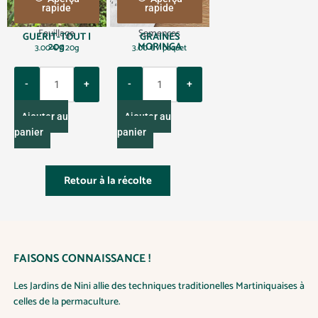
rapide
rapide
Feuillage
Semences
GUERIT-TOUT |
GRAINES
20g
MORINGA
3.00
€
/ 20g
3.00
€
/ paquet
Q
Q
u
u
a
a
Ajouter au
Ajouter au
n
n
panier
panier
t
t
i
i
t
t
Retour à la récolte
y
y
FAISONS CONNAISSANCE !
Les Jardins de Nini allie des techniques traditionelles Martiniquaises à
celles de la permaculture.