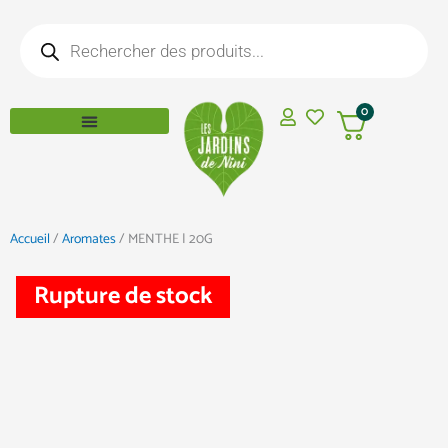
Aller
Recherche
au
de
produits
contenu
0
Accueil
/
Aromates
/ MENTHE | 20G
Rupture de stock