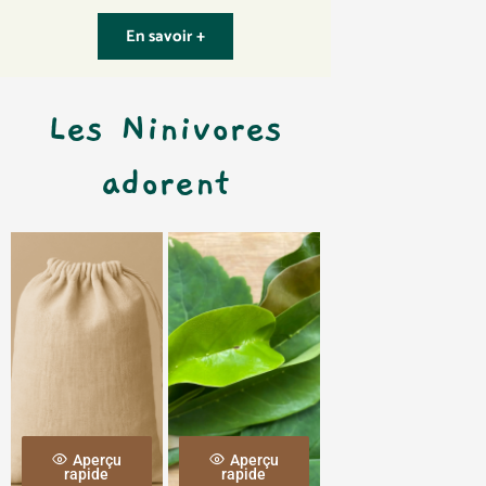
En savoir +
Les Ninivores
adorent
Aperçu
Aperçu
rapide
rapide