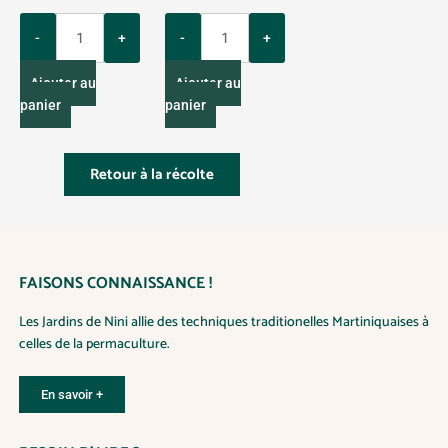
r
Q
Q
s
u
u
v
a
a
a
Ajouter au
Ajouter au
n
n
r
panier
panier
t
t
i
i
i
a
t
t
t
Retour à la récolte
y
y
i
o
n
s
.
FAISONS CONNAISSANCE !
L
e
Les Jardins de Nini allie des techniques traditionelles Martiniquaises à
s
celles de la permaculture.
o
p
En savoir +
t
i