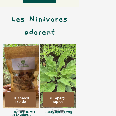
Les Ninivores
adorent
Aperçu
Aperçu
rapide
rapide
Tisane
Feuillage
FLEURS ATOUMO
CONSOUDE | 20g
2.50
€
/ 20g
SÉCHÉES
P