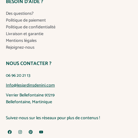
o
BESOIN D’AIDE ?
n
Des questions?
s
Politique de paiement
p
Politique de confidentialité
e
Livraison et garantie
u
Mentions légales
v
Rejoignez-nous
e
n
t
NOUS CONTACTER ?
ê
t
06 96 20 21 13
r
Info@lesjardinsdenini.com
e
Verrier Bellefontaine 97219
c
Bellefontaine, Martinique
h
o
i
Suivez-nous sur les réseaux pour plus de contenus !
s
i
F
I
P
Y
a
n
i
o
e
c
s
n
u