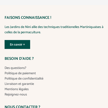
u
à
1
i
6
0
t
.
FAISONS CONNAISSANCE !
0
a
0
p
€
Les Jardins de Nini allie des techniques traditionelles Martiniquaises à
l
celles de la permaculture.
u
s
En savoir +
i
e
u
BESOIN D’AIDE ?
r
s
Des questions?
v
Politique de paiement
a
Politique de confidentialité
r
Livraison et garantie
i
Mentions légales
a
Rejoignez-nous
t
i
NOUS CONTACTER ?