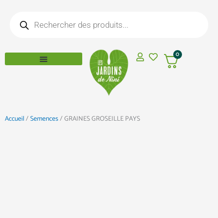
Aller
Recherche
au
de
produits
contenu
0
Accueil
/
Semences
/ GRAINES GROSEILLE PAYS