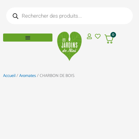
Aller
Recherche
au
de
produits
contenu
0
Accueil
/
Aromates
/ CHARBON DE BOIS