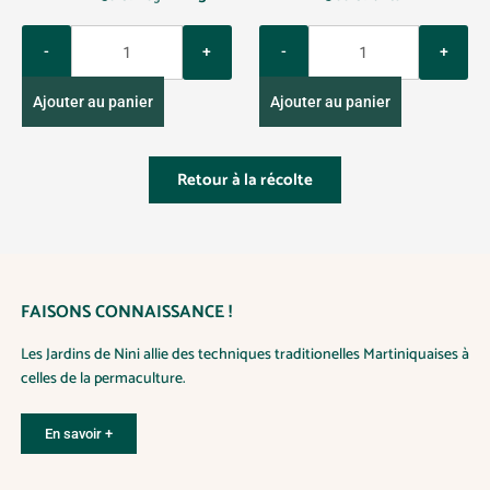
Q
Q
u
u
a
a
Ajouter au panier
Ajouter au panier
n
n
t
t
i
i
Retour à la récolte
t
t
y
y
FAISONS CONNAISSANCE !
Les Jardins de Nini allie des techniques traditionelles Martiniquaises à
celles de la permaculture.
En savoir +