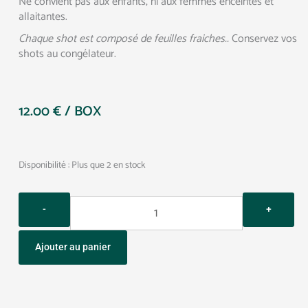
Ne convient pas aux enfants, ni aux femmes enceintes et
allaitantes.
Chaque shot est composé de feuilles fraiches..
Conservez vos
shots au congélateur.
12.00
€
/ BOX
Quantity
Disponibilité :
Plus que 2 en stock
Ajouter au panier