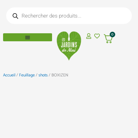
Aller
Recherche
au
de
produits
contenu
0
Accueil
/
Feuillage
/
shots
/ BOXIZEN