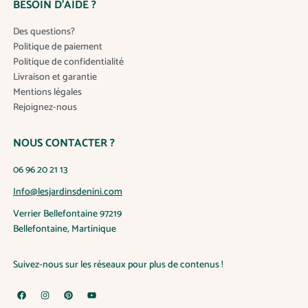
BESOIN D’AIDE ?
Des questions?
Politique de paiement
Politique de confidentialité
Livraison et garantie
Mentions légales
Rejoignez-nous
NOUS CONTACTER ?
06 96 20 21 13
Info@lesjardinsdenini.com
Verrier Bellefontaine 97219
Bellefontaine, Martinique
Suivez-nous sur les réseaux pour plus de contenus !
F
I
P
Y
a
n
i
o