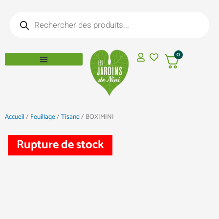
Aller
Recherche
au
de
produits
contenu
0
Accueil
/
Feuillage
/
Tisane
/ BOXIMINI
Rupture de stock