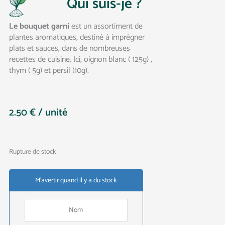
Qui suis-je ?
Le bouquet garni
est un assortiment de
plantes aromatiques, destiné à imprégner
plats et sauces, dans de nombreuses
recettes de cuisine. Ici, oignon blanc ( 125g) ,
thym ( 5g) et persil (10g).
2.50
€
/ unité
Rupture de stock
M'avertir quand il y a du stock