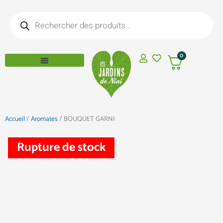
Aller
Recherche
au
de
produits
contenu
0
Accueil
/
Aromates
/ BOUQUET GARNI
Rupture de stock