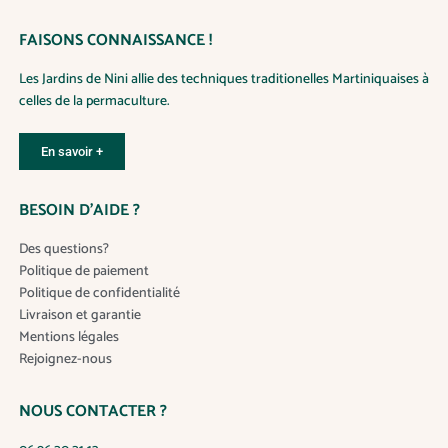
.
t
0
0
FAISONS CONNAISSANCE !
a
€
p
Les Jardins de Nini allie des techniques traditionelles Martiniquaises à
l
celles de la permaculture.
u
s
i
En savoir +
e
u
BESOIN D’AIDE ?
r
s
Des questions?
v
Politique de paiement
a
Politique de confidentialité
r
Livraison et garantie
i
Mentions légales
a
Rejoignez-nous
t
i
NOUS CONTACTER ?
o
n