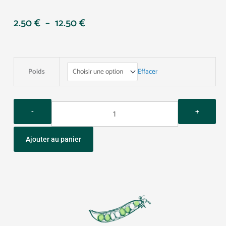
Plage
2.50
€
–
12.50
€
de
prix :
2.50 €
Quantity
à
Effacer
Poids
12.50 €
Ajouter au panier