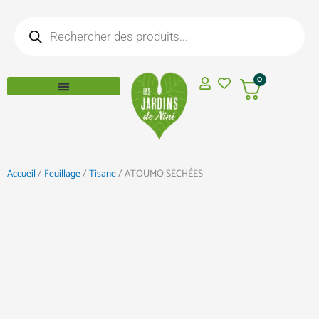
Aller
Recherche
au
de
produits
contenu
0
Accueil
/
Feuillage
/
Tisane
/ ATOUMO SÉCHÉES