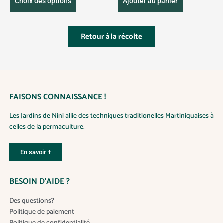
C
r
Choix des options
Ajouter au panier
n
i
v
e
x
t
a
p
:
i
r
2
r
Retour à la récolte
.
t
i
5
o
y
0
a
d
€
t
u
à
1
i
i
2
o
.
t
5
n
FAISONS CONNAISSANCE !
0
a
s
€
p
Les Jardins de Nini allie des techniques traditionelles Martiniquaises à
.
l
celles de la permaculture.
L
u
e
s
s
En savoir +
i
o
e
p
u
BESOIN D’AIDE ?
t
r
i
s
Des questions?
o
v
Politique de paiement
n
a
Politique de confidentialité